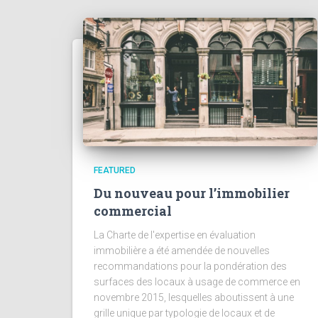
FEATURED
Du nouveau pour l’immobilier
commercial
La Charte de l'expertise en évaluation
immobilière a été amendée de nouvelles
recommandations pour la pondération des
surfaces des locaux à usage de commerce en
novembre 2015, lesquelles aboutissent à une
grille unique par typologie de locaux et de